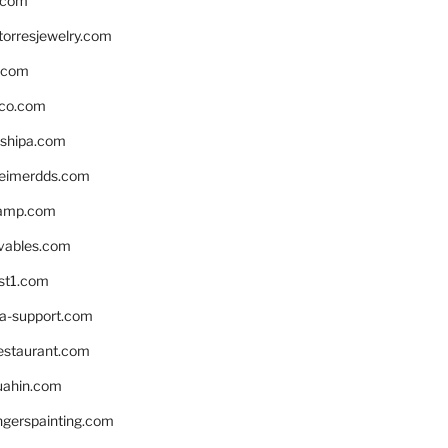
.com
torresjewelry.com
s.com
ico.com
shipa.com
eimerdds.com
camp.com
ivables.com
st1.com
la-support.com
estaurant.com
uahin.com
erspainting.com