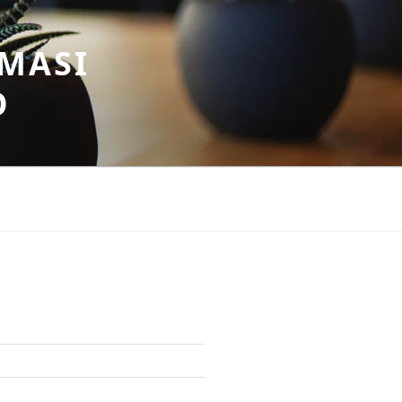
MASI
O