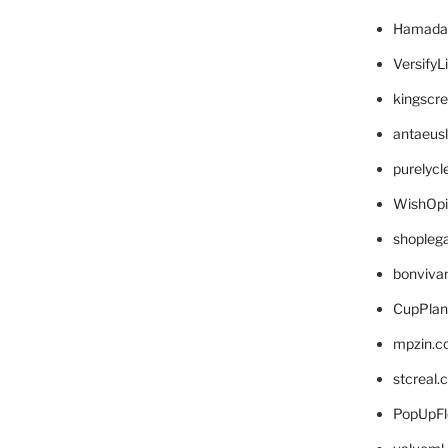
Hamada
VersifyL
kingscr
antaeus
purelyc
WishOp
shopleg
bonviva
CupPlan
mpzin.c
stcreal.
PopUpFl