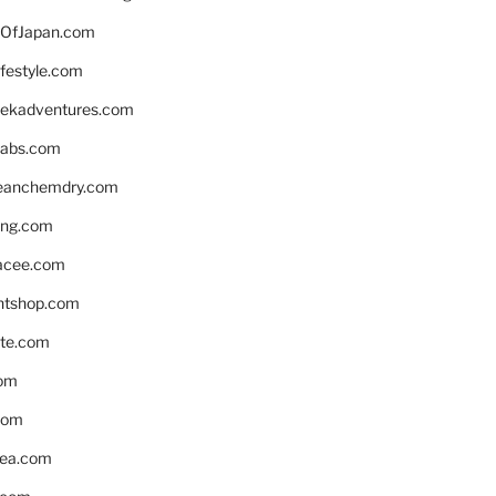
OfJapan.com
ifestyle.com
eekadventures.com
labs.com
leanchemdry.com
ing.com
acee.com
ntshop.com
te.com
om
com
ea.com