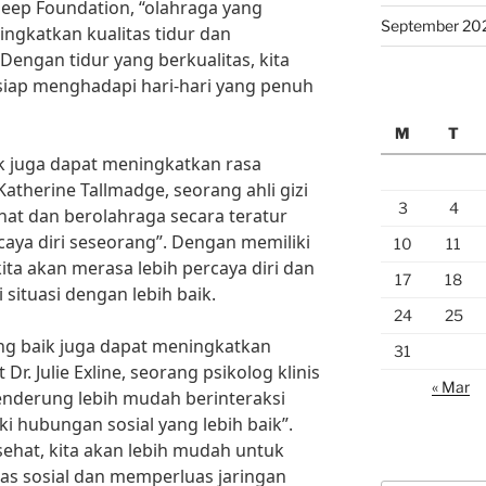
Sleep Foundation, “olahraga yang
September 20
ngkatkan kualitas tidur dan
Dengan tidur yang berkualitas, kita
siap menghadapi hari-hari yang penuh
M
T
ik juga dapat meningkatkan rasa
 Katherine Tallmadge, seorang ahli gizi
3
4
at dan berolahraga secara teratur
aya diri seseorang”. Dengan memiliki
10
11
ita akan merasa lebih percaya diri dan
17
18
ituasi dengan lebih baik.
24
25
ang baik juga dapat meningkatkan
31
Dr. Julie Exline, seorang psikolog klinis
« Mar
cenderung lebih mudah berinteraksi
i hubungan sosial yang lebih baik”.
ehat, kita akan lebih mudah untuk
itas sosial dan memperluas jaringan