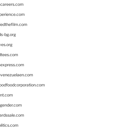
hcareers.com
xperience.com
edthefilm.com
ds-bg.org
ves.org
tees.com
rsexpress.com
venezuelaen.com
oodfoodcorporation.com
nnt.com
gender.com
ardssale.com
litics.com