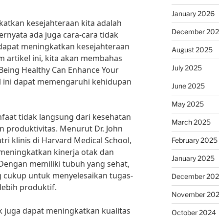
January 2026
katkan kesejahteraan kita adalah
December 20
rnyata ada juga cara-cara tidak
dapat meningkatkan kesejahteraan
August 2025
m artikel ini, kita akan membahas
July 2025
Being Healthy Can Enhance Your
l ini dapat memengaruhi kehidupan
June 2025
May 2025
faat tidak langsung dari kesehatan
March 2025
 produktivitas. Menurut Dr. John
tri klinis di Harvard Medical School,
February 2025
 meningkatkan kinerja otak dan
January 2025
Dengan memiliki tubuh yang sehat,
ng cukup untuk menyelesaikan tugas-
December 20
lebih produktif.
November 20
ik juga dapat meningkatkan kualitas
October 2024