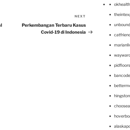
okhealt
theinte
NEXT
Next
Post
unbound
l
Perkembangan Terbaru Kasus
Covid-19 di Indonesia
catfrien
marianli
wayward
pidfloo
bancode
betterm
hingsto
choosea
hoverbo
alaskapo