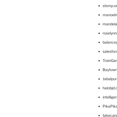
stsmp.o
manoel
mandelae
roselyn
balance
salesfo
TrainG
Baytown
Jabalpu
halobjd
intellig
PikaPik
takecar