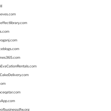
rg
neves.com
ffectlibrary.com
ns.com
yoganj.com
rceblogs.com
ames365.com
EvaCationRentals.com
rCakeDelivery.com
.com
enceqatar.com
aApp.com
eofbusinessdfw.org