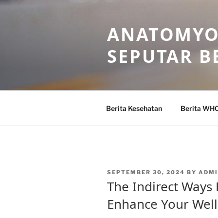
Skip
to
ANATOMYO
content
SEPUTAR B
Berita Kesehatan
Berita WH
POSTED
SEPTEMBER 30, 2024
BY
ADM
ON
The Indirect Ways
Enhance Your Wel