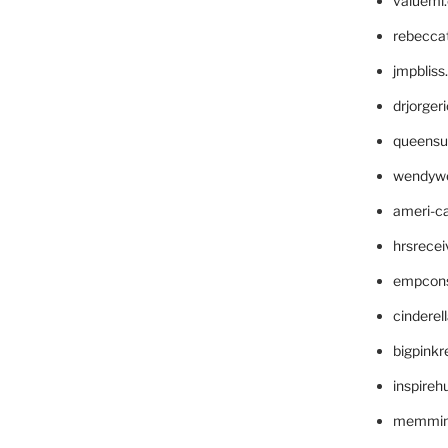
valueml
rebecca
jmpblis
drjorger
queensu
wendyw
ameri-
hrsrece
empcon
cinderel
bigpinkr
inspireh
memming