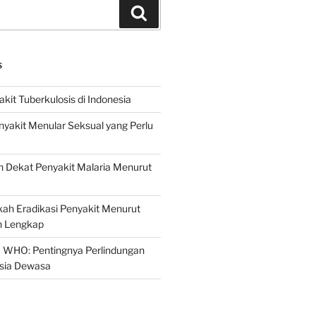
Search
S
it Tuberkulosis di Indonesia
yakit Menular Seksual yang Perlu
 Dekat Penyakit Malaria Menurut
ah Eradikasi Penyakit Menurut
 Lengkap
 WHO: Pentingnya Perlindungan
Usia Dewasa