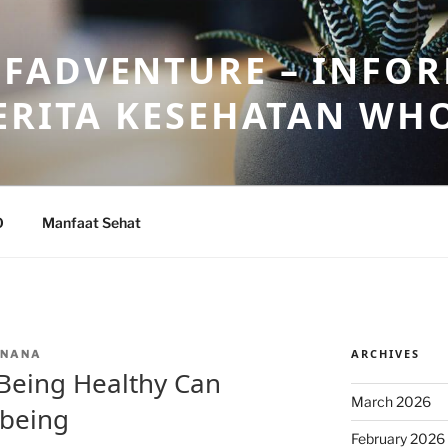
FADVENTURE – INFOR
ERITA KESEHATAN WH
O
Manfaat Sehat
ARCHIVES
INANA
 Being Healthy Can
March 2026
lbeing
February 2026