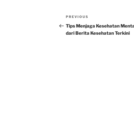
Post
Previous
PREVIOUS
navigation
Post
Tips Menjaga Kesehatan Menta
dari Berita Kesehatan Terkini