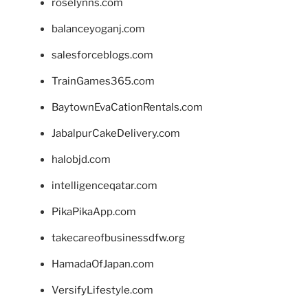
roselynns.com
balanceyoganj.com
salesforceblogs.com
TrainGames365.com
BaytownEvaCationRentals.com
JabalpurCakeDelivery.com
halobjd.com
intelligenceqatar.com
PikaPikaApp.com
takecareofbusinessdfw.org
HamadaOfJapan.com
VersifyLifestyle.com