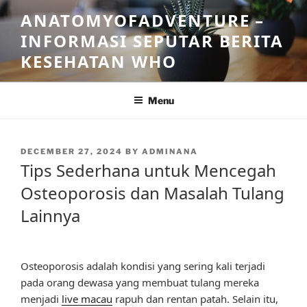
Skip
ANATOMYOFADVENTURE –
to
INFORMASI SEPUTAR BERITA
content
KESEHATAN WHO
Menu
POSTED
DECEMBER 27, 2024
BY
ADMINANA
ON
Tips Sederhana untuk Mencegah
Osteoporosis dan Masalah Tulang
Lainnya
Osteoporosis adalah kondisi yang sering kali terjadi
pada orang dewasa yang membuat tulang mereka
menjadi
live macau
rapuh dan rentan patah. Selain itu,