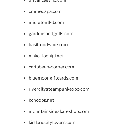
drivancastillo.com
cmmedspa.com
midletontkd.com
gardensandgrills.com
basilfoodwine.com
nikko-tochigi.net
caribbean-corner.com
bluemoongiftcards.com
rivercitysteampunkexpo.com
kchoops.net
mountainsideskateshop.com
kirtlandcitytavern.com