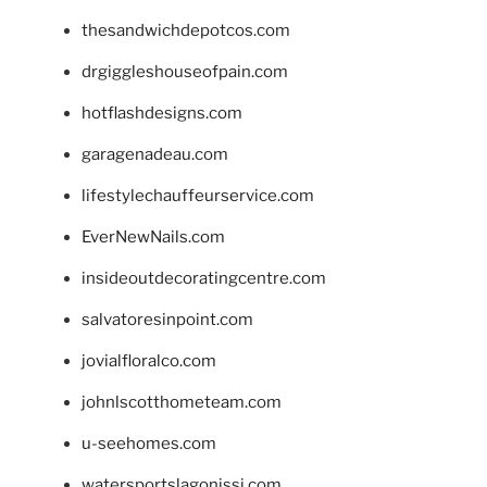
thesandwichdepotcos.com
drgiggleshouseofpain.com
hotflashdesigns.com
garagenadeau.com
lifestylechauffeurservice.com
EverNewNails.com
insideoutdecoratingcentre.com
salvatoresinpoint.com
jovialfloralco.com
johnlscotthometeam.com
u-seehomes.com
watersportslagonissi.com