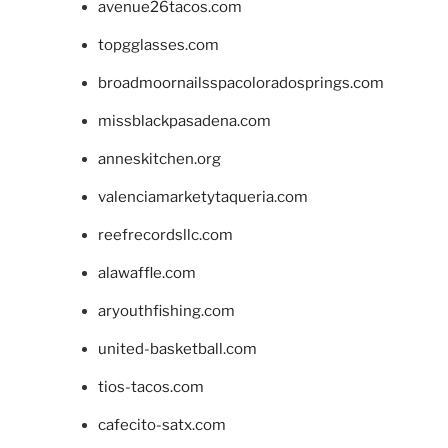
avenue26tacos.com
topgglasses.com
broadmoornailsspacoloradosprings.com
missblackpasadena.com
anneskitchen.org
valenciamarketytaqueria.com
reefrecordsllc.com
alawaffle.com
aryouthfishing.com
united-basketball.com
tios-tacos.com
cafecito-satx.com