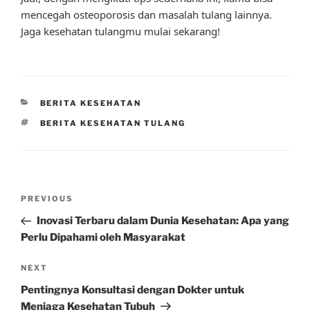
mencegah osteoporosis dan masalah tulang lainnya.
Jaga kesehatan tulangmu mulai sekarang!
CATEGORIES
BERITA KESEHATAN
TAGS
BERITA KESEHATAN TULANG
Post
Previous
PREVIOUS
navigation
Post
Inovasi Terbaru dalam Dunia Kesehatan: Apa yang
Perlu Dipahami oleh Masyarakat
Next
NEXT
Post
Pentingnya Konsultasi dengan Dokter untuk
Menjaga Kesehatan Tubuh