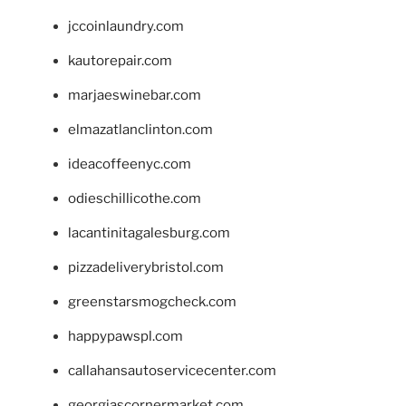
jccoinlaundry.com
kautorepair.com
marjaeswinebar.com
elmazatlanclinton.com
ideacoffeenyc.com
odieschillicothe.com
lacantinitagalesburg.com
pizzadeliverybristol.com
greenstarsmogcheck.com
happypawspl.com
callahansautoservicecenter.com
georgiascornermarket.com