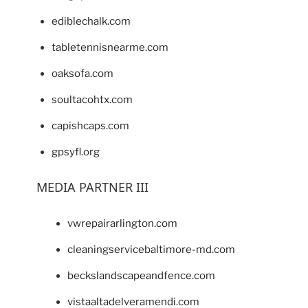
ediblechalk.com
tabletennisnearme.com
oaksofa.com
soultacohtx.com
capishcaps.com
gpsyfl.org
MEDIA PARTNER III
vwrepairarlington.com
cleaningservicebaltimore-md.com
beckslandscapeandfence.com
vistaaltadelveramendi.com