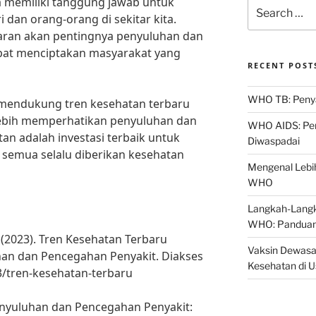
a memiliki tanggung jawab untuk
Search
 dan orang-orang di sekitar kita.
for:
ran akan pentingnya penyuluhan dan
apat menciptakan masyarakat yang
RECENT POST
WHO TB: Penyak
a mendukung tren kesehatan terbaru
bih memperhatikan penyuluhan dan
WHO AIDS: Pen
an adalah investasi terbaik untuk
Diwaspadai
 semua selalu diberikan kesehatan
Mengenal Lebih
WHO
Langkah-Langk
WHO: Panduan
 (2023). Tren Kesehatan Terbaru
Vaksin Dewasa
an dan Pencegahan Penyakit. Diakses
Kesehatan di 
3/tren-kesehatan-terbaru
Penyuluhan dan Pencegahan Penyakit: