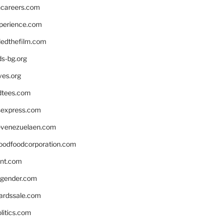
hcareers.com
xperience.com
edthefilm.com
ds-bg.org
ves.org
tees.com
rsexpress.com
venezuelaen.com
oodfoodcorporation.com
nnt.com
gender.com
ardssale.com
litics.com