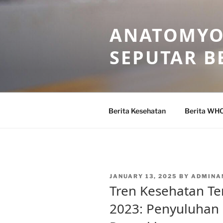
Skip
to
ANATOMYO
content
SEPUTAR B
Berita Kesehatan
Berita WH
POSTED
JANUARY 13, 2025
BY
ADMINA
ON
Tren Kesehatan T
2023: Penyuluhan