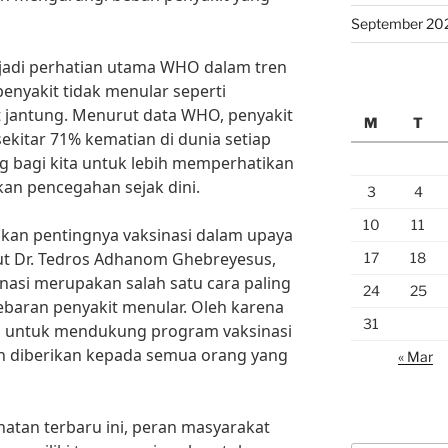
September 20
njadi perhatian utama WHO dalam tren
penyakit tidak menular seperti
it jantung. Menurut data WHO, penyakit
M
T
kitar 71% kematian di dunia setiap
ng bagi kita untuk lebih memperhatikan
an pencegahan sejak dini.
3
4
10
11
kan pentingnya vaksinasi dalam upaya
t Dr. Tedros Adhanom Ghebreyesus,
17
18
inasi merupakan salah satu cara paling
24
25
baran penyakit menular. Oleh karena
31
ng untuk mendukung program vaksinasi
n diberikan kepada semua orang yang
« Mar
atan terbaru ini, peran masyarakat