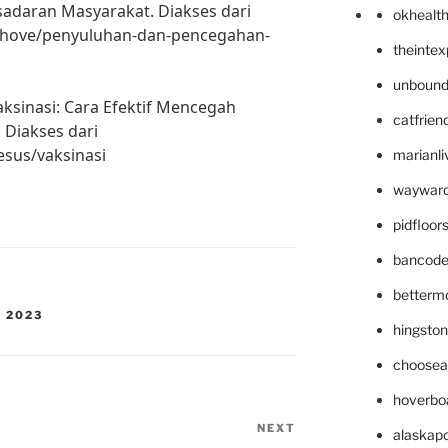
adaran Masyarakat. Diakses dari
okhealt
khove/penyuluhan-dan-pencegahan-
theinte
unbound
Vaksinasi: Cara Efektif Mencegah
catfrien
 Diakses dari
esus/vaksinasi
marianli
wayward
pidfloo
bancode
betterm
 2023
hingsto
choosea
hoverbo
NEXT
Next
alaskapo