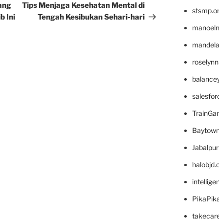
Post
yang
Tips Menjaga Kesehatan Mental di
stsmp.o
b Ini
Tengah Kesibukan Sehari-hari
manoel
mandelae
roselyn
balance
salesfo
TrainG
Baytown
Jabalpu
halobjd
intellig
PikaPik
takecar