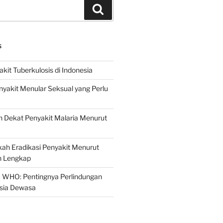
Search
S
it Tuberkulosis di Indonesia
yakit Menular Seksual yang Perlu
 Dekat Penyakit Malaria Menurut
ah Eradikasi Penyakit Menurut
 Lengkap
 WHO: Pentingnya Perlindungan
Usia Dewasa