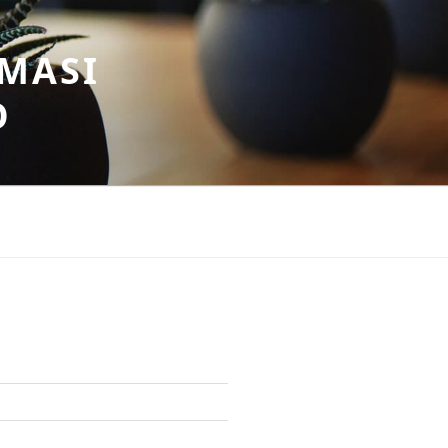
MASI
O