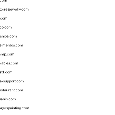
.com
torresjewelry.com
s.com
ico.com
shipa.com
eimerdds.com
camp.com
ivables.com
st1.com
la-support.com
estaurant.com
uahin.com
erspainting.com