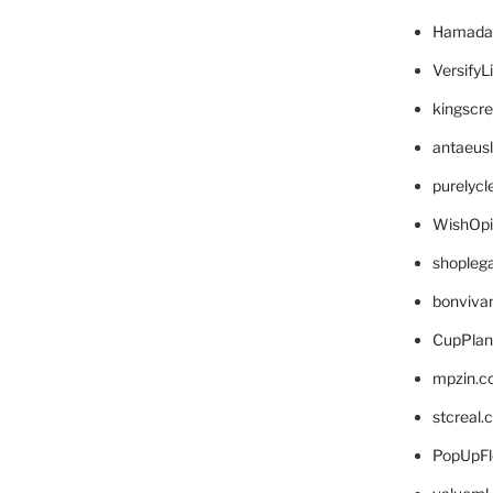
Hamada
VersifyL
kingscr
antaeus
purelyc
WishOp
shopleg
bonviva
CupPlan
mpzin.c
stcreal.
PopUpFl