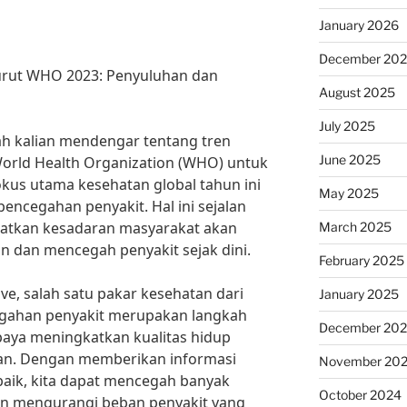
January 2026
December 20
urut WHO 2023: Penyuluhan dan
August 2025
July 2025
ah kalian mendengar tentang tren
June 2025
orld Health Organization (WHO) untuk
kus utama kesehatan global tahun ini
May 2025
encegahan penyakit. Hal ini sejalan
atkan kesadaran masyarakat akan
March 2025
 dan mencegah penyakit sejak dini.
February 2025
ve, salah satu pakar kesehatan dari
January 2025
gahan penyakit merupakan langkah
December 20
paya meningkatkan kualitas hidup
an. Dengan memberikan informasi
November 20
baik, kita dapat mencegah banyak
October 2024
dan mengurangi beban penyakit yang