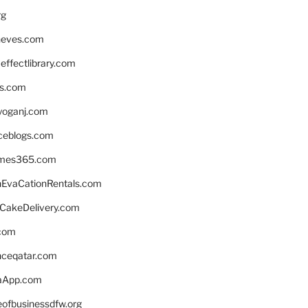
rg
neves.com
ffectlibrary.com
ns.com
yoganj.com
rceblogs.com
ames365.com
EvaCationRentals.com
rCakeDelivery.com
.com
enceqatar.com
aApp.com
eofbusinessdfw.org