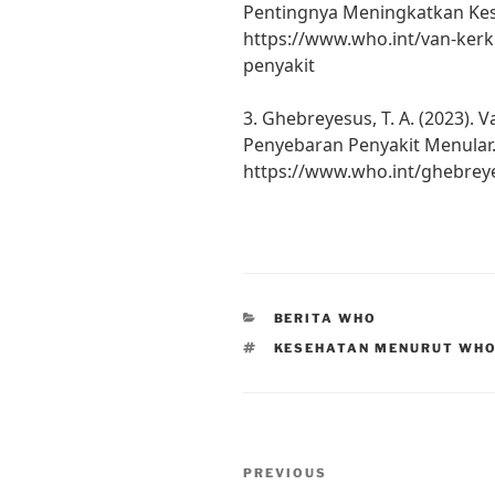
Pentingnya Meningkatkan Kes
https://www.who.int/van-ker
penyakit
3. Ghebreyesus, T. A. (2023). 
Penyebaran Penyakit Menular.
https://www.who.int/ghebrey
CATEGORIES
BERITA WHO
TAGS
KESEHATAN MENURUT WHO
Post
Previous
PREVIOUS