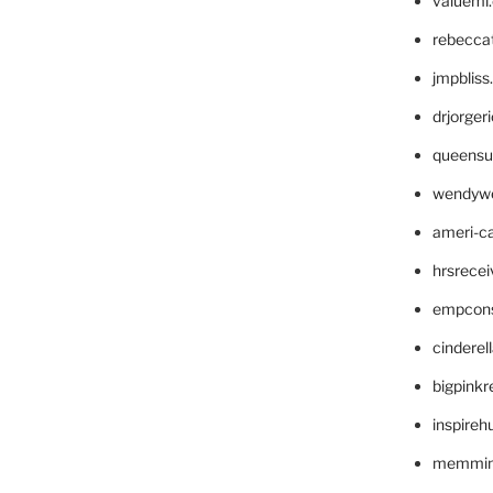
valueml
rebecca
jmpblis
drjorger
queensu
wendyw
ameri-
hrsrece
empcon
cinderel
bigpinkr
inspireh
memming