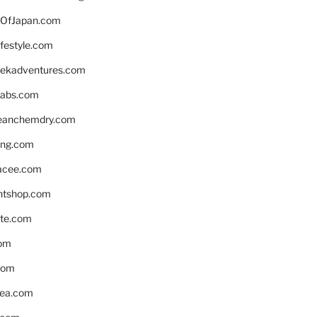
OfJapan.com
ifestyle.com
eekadventures.com
labs.com
leanchemdry.com
ing.com
acee.com
ntshop.com
te.com
om
com
ea.com