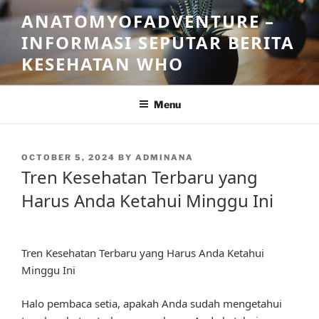
Skip
ANATOMYOFADVENTURE –
to
INFORMASI SEPUTAR BERITA
content
KESEHATAN WHO
Menu
POSTED
OCTOBER 5, 2024
BY
ADMINANA
ON
Tren Kesehatan Terbaru yang
Harus Anda Ketahui Minggu Ini
Tren Kesehatan Terbaru yang Harus Anda Ketahui
Minggu Ini
Halo pembaca setia, apakah Anda sudah mengetahui