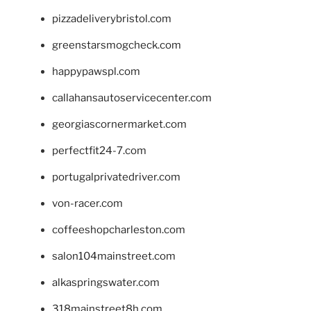
pizzadeliverybristol.com
greenstarsmogcheck.com
happypawspl.com
callahansautoservicecenter.com
georgiascornermarket.com
perfectfit24-7.com
portugalprivatedriver.com
von-racer.com
coffeeshopcharleston.com
salon104mainstreet.com
alkaspringswater.com
318mainstreet8h.com