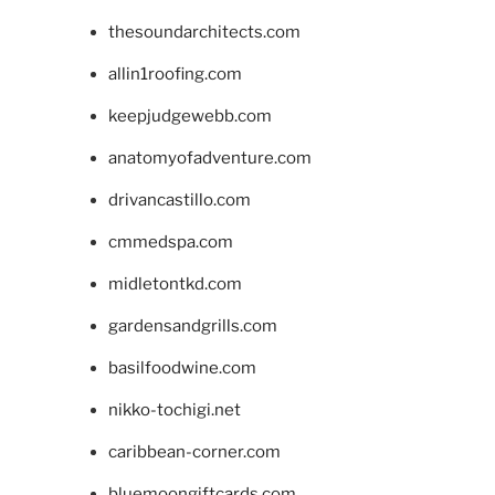
thesoundarchitects.com
allin1roofing.com
keepjudgewebb.com
anatomyofadventure.com
drivancastillo.com
cmmedspa.com
midletontkd.com
gardensandgrills.com
basilfoodwine.com
nikko-tochigi.net
caribbean-corner.com
bluemoongiftcards.com