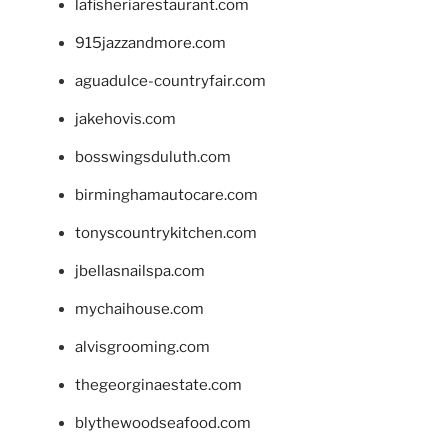
lafisheriarestaurant.com
915jazzandmore.com
aguadulce-countryfair.com
jakehovis.com
bosswingsduluth.com
birminghamautocare.com
tonyscountrykitchen.com
jbellasnailspa.com
mychaihouse.com
alvisgrooming.com
thegeorginaestate.com
blythewoodseafood.com