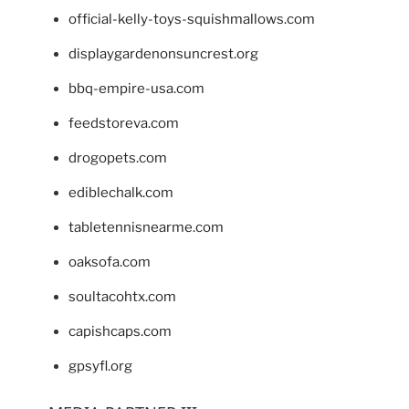
official-kelly-toys-squishmallows.com
displaygardenonsuncrest.org
bbq-empire-usa.com
feedstoreva.com
drogopets.com
ediblechalk.com
tabletennisnearme.com
oaksofa.com
soultacohtx.com
capishcaps.com
gpsyfl.org