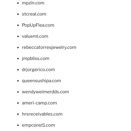
mpzin.com
stcreal.com
PopUpFlea.com
valueml.com
rebeccatorresjewelry.com
jmpbliss.com
drjorgerico.com
queensushipa.com
wendyweimerdds.com
ameri-camp.com
hrsreceivables.com
empconst1.com