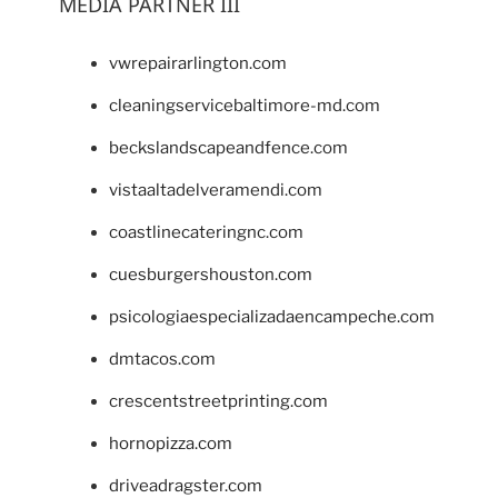
MEDIA PARTNER III
vwrepairarlington.com
cleaningservicebaltimore-md.com
beckslandscapeandfence.com
vistaaltadelveramendi.com
coastlinecateringnc.com
cuesburgershouston.com
psicologiaespecializadaencampeche.com
dmtacos.com
crescentstreetprinting.com
hornopizza.com
driveadragster.com