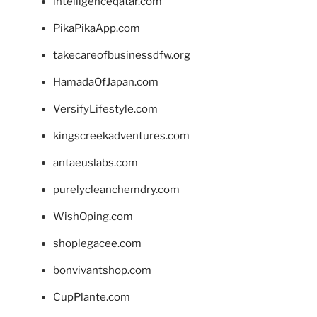
intelligenceqatar.com
PikaPikaApp.com
takecareofbusinessdfw.org
HamadaOfJapan.com
VersifyLifestyle.com
kingscreekadventures.com
antaeuslabs.com
purelycleanchemdry.com
WishOping.com
shoplegacee.com
bonvivantshop.com
CupPlante.com