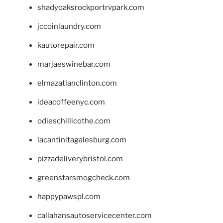
shadyoaksrockportrvpark.com
jccoinlaundry.com
kautorepair.com
marjaeswinebar.com
elmazatlanclinton.com
ideacoffeenyc.com
odieschillicothe.com
lacantinitagalesburg.com
pizzadeliverybristol.com
greenstarsmogcheck.com
happypawspl.com
callahansautoservicecenter.com