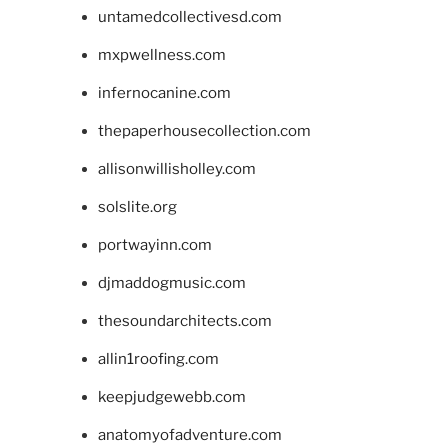
untamedcollectivesd.com
mxpwellness.com
infernocanine.com
thepaperhousecollection.com
allisonwillisholley.com
solslite.org
portwayinn.com
djmaddogmusic.com
thesoundarchitects.com
allin1roofing.com
keepjudgewebb.com
anatomyofadventure.com