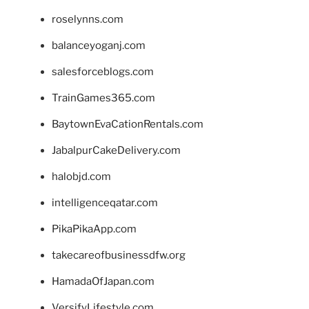
roselynns.com
balanceyoganj.com
salesforceblogs.com
TrainGames365.com
BaytownEvaCationRentals.com
JabalpurCakeDelivery.com
halobjd.com
intelligenceqatar.com
PikaPikaApp.com
takecareofbusinessdfw.org
HamadaOfJapan.com
VersifyLifestyle.com