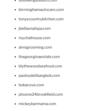
bosswingsduluth.com
birminghamautocare.com
tonyscountrykitchen.com
jbellasnailspa.com
mychaihouse.com
alvisgrooming.com
thegeorginaestate.com
blythewoodseafood.com
paolosdelibangkok.com
bobacove.com
phoone24brookfield.com
mickeybarmama.com