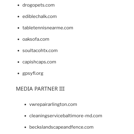
drogopets.com
ediblechalk.com
tabletennisnearme.com
oaksofa.com
soultacohtx.com
capishcaps.com
gpsyfl.org
MEDIA PARTNER III
vwrepairarlington.com
cleaningservicebaltimore-md.com
beckslandscapeandfence.com