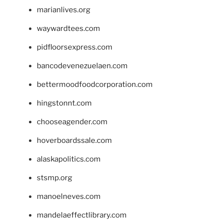
marianlives.org
waywardtees.com
pidfloorsexpress.com
bancodevenezuelaen.com
bettermoodfoodcorporation.com
hingstonnt.com
chooseagender.com
hoverboardssale.com
alaskapolitics.com
stsmp.org
manoelneves.com
mandelaeffectlibrary.com