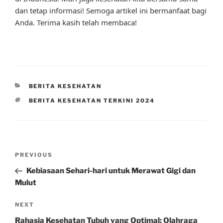
dan tetap informasi! Semoga artikel ini bermanfaat bagi
Anda. Terima kasih telah membaca!
CATEGORIES
BERITA KESEHATAN
TAGS
BERITA KESEHATAN TERKINI 2024
Post
Previous
PREVIOUS
navigation
Post
Kebiasaan Sehari-hari untuk Merawat Gigi dan
Mulut
Next
NEXT
Post
Rahasia Kesehatan Tubuh yang Optimal: Olahraga