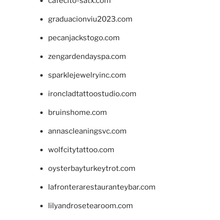
cafecito-satx.com
graduacionviu2023.com
pecanjackstogo.com
zengardendayspa.com
sparklejewelryinc.com
ironcladtattoostudio.com
bruinshome.com
annascleaningsvc.com
wolfcitytattoo.com
oysterbayturkeytrot.com
lafronterarestauranteybar.com
lilyandrosetearoom.com