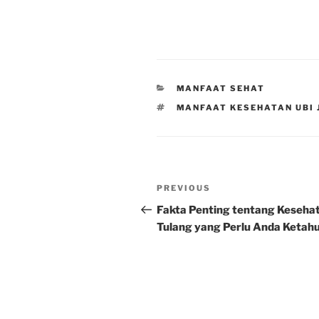
CATEGORIES
MANFAAT SEHAT
TAGS
MANFAAT KESEHATAN UBI 
Post
Previous
PREVIOUS
navigation
Post
Fakta Penting tentang Keseha
Tulang yang Perlu Anda Ketahu