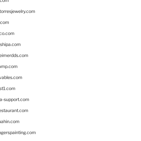
.com
torresjewelry.com
s.com
ico.com
shipa.com
eimerdds.com
camp.com
ivables.com
st1.com
la-support.com
estaurant.com
uahin.com
erspainting.com