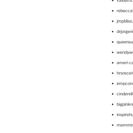
valueml
rebecca
jmpblis
drjorger
queensu
wendyw
ameri-
hrsrece
empcon
cinderel
bigpinkr
inspireh
memming