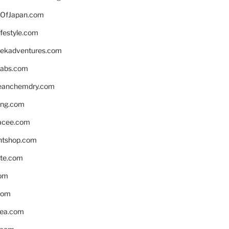
OfJapan.com
ifestyle.com
eekadventures.com
labs.com
leanchemdry.com
ing.com
acee.com
ntshop.com
te.com
om
com
ea.com