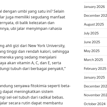
January 2026
nal dengan umbi yang satu ini? Selain
December 20
alar juga memiliki segudang manfaat
rnyata, di balik kelezatan dan
August 2025
ya, ubi jalar menyimpan rahasia
July 2025
June 2025
g ahli gizi dari New York University,
May 2025
ng tinggi dan rendah kalori, sehingga
 mereka yang sedang menjalani
March 2025
aya akan vitamin A, C, dan E, serta
ungi tubuh dari berbagai penyakit,”
February 2025
January 2025
gandung senyawa fitokimia seperti beta-
December 20
g dapat meningkatkan sistem
November 20
i sel-sel tubuh dari radikal bebas.
jalar secara rutin dapat membantu
October 2024