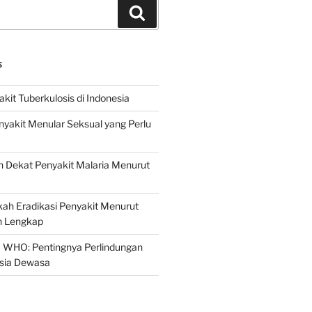
Search
S
it Tuberkulosis di Indonesia
yakit Menular Seksual yang Perlu
 Dekat Penyakit Malaria Menurut
ah Eradikasi Penyakit Menurut
 Lengkap
 WHO: Pentingnya Perlindungan
Usia Dewasa