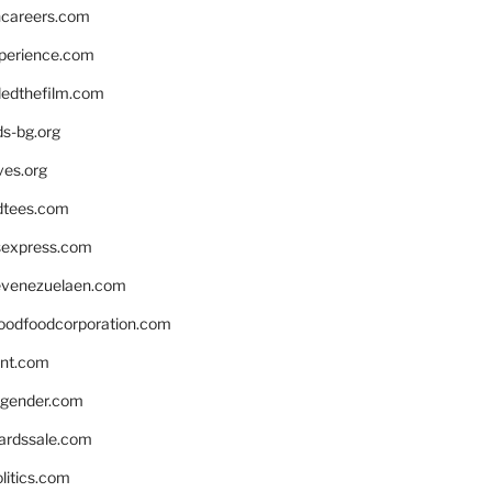
hcareers.com
xperience.com
edthefilm.com
ds-bg.org
ves.org
tees.com
rsexpress.com
venezuelaen.com
oodfoodcorporation.com
nnt.com
gender.com
ardssale.com
litics.com