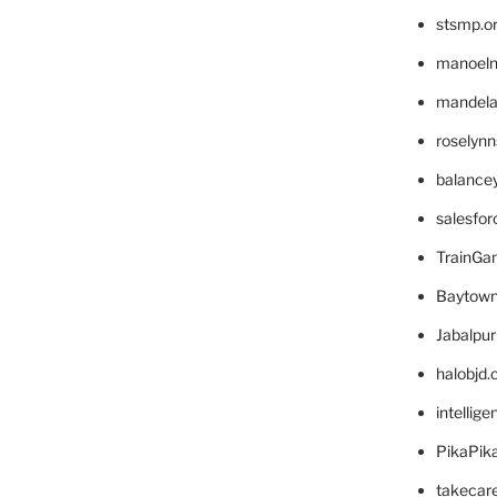
stsmp.o
manoel
mandelae
roselyn
balance
salesfo
TrainG
Baytown
Jabalpu
halobjd
intellig
PikaPik
takecar