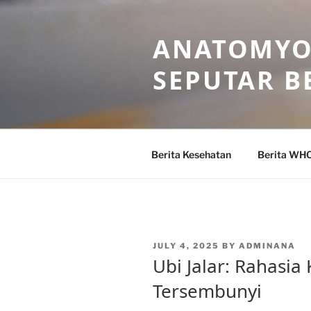
Skip
to
ANATOMYO
content
SEPUTAR B
Berita Kesehatan
Berita WH
POSTED
JULY 4, 2025
BY
ADMINANA
ON
Ubi Jalar: Rahasia
Tersembunyi