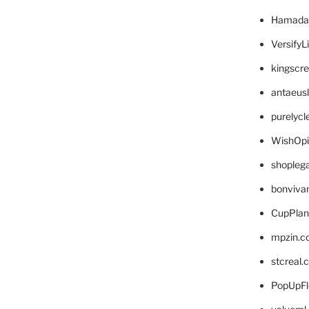
Hamada
VersifyL
kingscr
antaeus
purelyc
WishOp
shopleg
bonviva
CupPlan
mpzin.c
stcreal.
PopUpFl