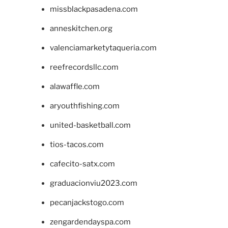
missblackpasadena.com
anneskitchen.org
valenciamarketytaqueria.com
reefrecordsllc.com
alawaffle.com
aryouthfishing.com
united-basketball.com
tios-tacos.com
cafecito-satx.com
graduacionviu2023.com
pecanjackstogo.com
zengardendayspa.com