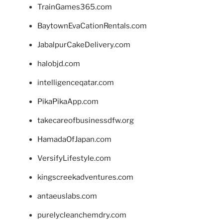
TrainGames365.com
BaytownEvaCationRentals.com
JabalpurCakeDelivery.com
halobjd.com
intelligenceqatar.com
PikaPikaApp.com
takecareofbusinessdfw.org
HamadaOfJapan.com
VersifyLifestyle.com
kingscreekadventures.com
antaeuslabs.com
purelycleanchemdry.com