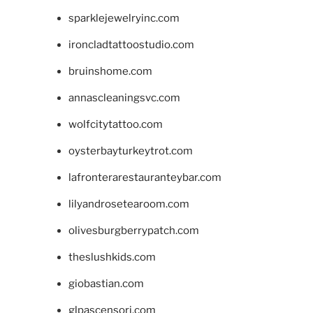
sparklejewelryinc.com
ironcladtattoostudio.com
bruinshome.com
annascleaningsvc.com
wolfcitytattoo.com
oysterbayturkeytrot.com
lafronterarestauranteybar.com
lilyandrosetearoom.com
olivesburgberrypatch.com
theslushkids.com
giobastian.com
glpascensori.com