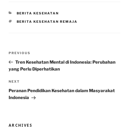
CATEGORIES
BERITA KESEHATAN
TAGS
BERITA KESEHATAN REMAJA
Post
Previous
PREVIOUS
navigation
Post
Tren Kesehatan Mental di Indonesia: Perubahan
yang Perlu Diperhatikan
Next
NEXT
Post
Peranan Pendidikan Kesehatan dalam Masyarakat
Indonesia
ARCHIVES