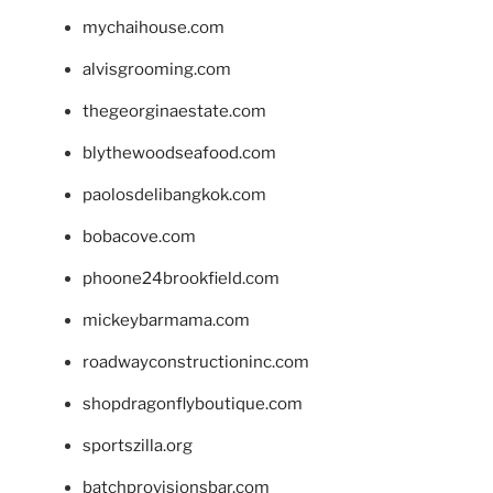
mychaihouse.com
alvisgrooming.com
thegeorginaestate.com
blythewoodseafood.com
paolosdelibangkok.com
bobacove.com
phoone24brookfield.com
mickeybarmama.com
roadwayconstructioninc.com
shopdragonflyboutique.com
sportszilla.org
batchprovisionsbar.com