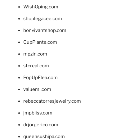
WishOping.com
shoplegacee.com
bonvivantshop.com
CupPlante.com
mpzin.com
stcreal.com
PopUpFlea.com
valueml.com
rebeccatorresjewelry.com
jmpbliss.com
drjorgerico.com
queensushipa.com