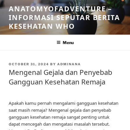
Skip
ANATOMYOFADVENTURE –
to
INFORMASI SEPUTAR BERITA
content
KESEHATAN WHO
Menu
POSTED
OCTOBER 31, 2024
BY
ADMINANA
ON
Mengenal Gejala dan Penyebab
Gangguan Kesehatan Remaja
Apakah kamu pernah mengalami gangguan kesehatan
saat masih remaja? Mengenal gejala dan penyebab
gangguan kesehatan remaja sangat penting untuk
dapat mencegah dan mengatasi masalah tersebut.