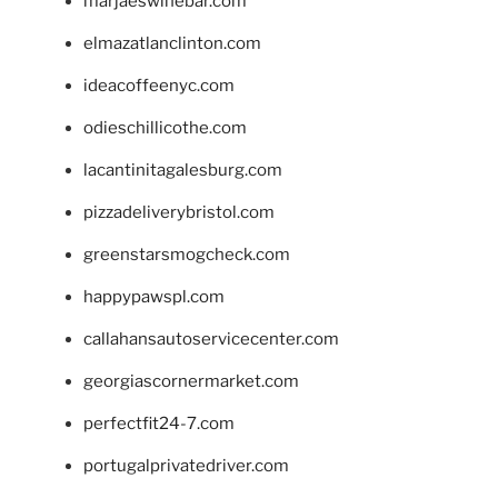
marjaeswinebar.com
elmazatlanclinton.com
ideacoffeenyc.com
odieschillicothe.com
lacantinitagalesburg.com
pizzadeliverybristol.com
greenstarsmogcheck.com
happypawspl.com
callahansautoservicecenter.com
georgiascornermarket.com
perfectfit24-7.com
portugalprivatedriver.com