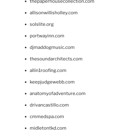
thepaperhousecollection.com
allisonwillisholley.com
solslite.org
portwayinn.com
djmaddogmusic.com
thesoundarchitects.com
allin1roofing.com
keepjudgewebb.com
anatomyofadventure.com
drivancastillo.com
cmmedspa.com
midletontkd.com