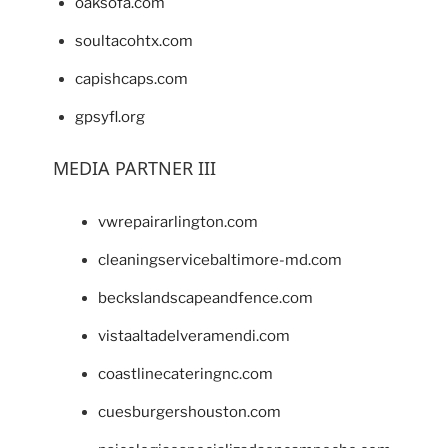
oaksofa.com
soultacohtx.com
capishcaps.com
gpsyfl.org
MEDIA PARTNER III
vwrepairarlington.com
cleaningservicebaltimore-md.com
beckslandscapeandfence.com
vistaaltadelveramendi.com
coastlinecateringnc.com
cuesburgershouston.com