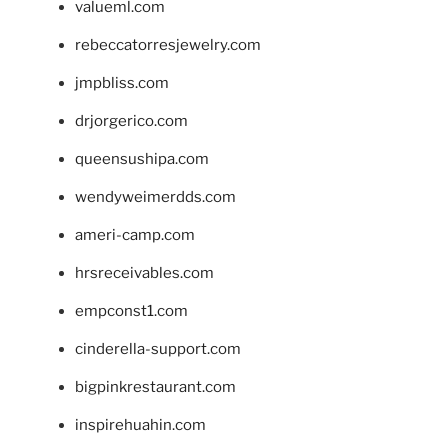
valueml.com
rebeccatorresjewelry.com
jmpbliss.com
drjorgerico.com
queensushipa.com
wendyweimerdds.com
ameri-camp.com
hrsreceivables.com
empconst1.com
cinderella-support.com
bigpinkrestaurant.com
inspirehuahin.com