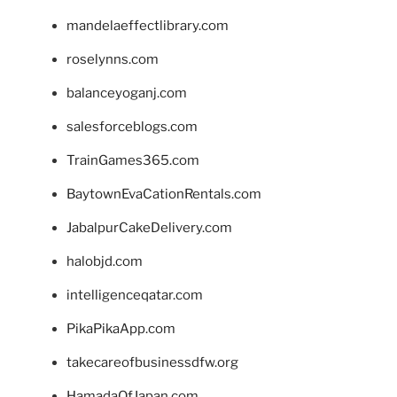
mandelaeffectlibrary.com
roselynns.com
balanceyoganj.com
salesforceblogs.com
TrainGames365.com
BaytownEvaCationRentals.com
JabalpurCakeDelivery.com
halobjd.com
intelligenceqatar.com
PikaPikaApp.com
takecareofbusinessdfw.org
HamadaOfJapan.com