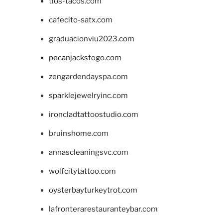
tios-tacos.com
cafecito-satx.com
graduacionviu2023.com
pecanjackstogo.com
zengardendayspa.com
sparklejewelryinc.com
ironcladtattoostudio.com
bruinshome.com
annascleaningsvc.com
wolfcitytattoo.com
oysterbayturkeytrot.com
lafronterarestauranteybar.com