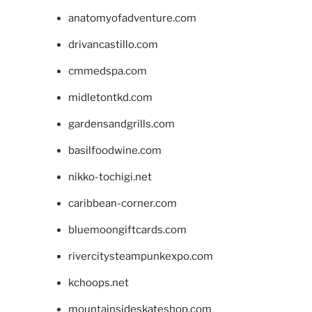
anatomyofadventure.com
drivancastillo.com
cmmedspa.com
midletontkd.com
gardensandgrills.com
basilfoodwine.com
nikko-tochigi.net
caribbean-corner.com
bluemoongiftcards.com
rivercitysteampunkexpo.com
kchoops.net
mountainsideskateshop.com