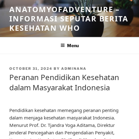
Skip
ANATOMYOFADVENTURE –
to
INFORMASI SEPUTAR BERITA
content
KESEHATAN WHO
Menu
POSTED
OCTOBER 31, 2024
BY
ADMINANA
ON
Peranan Pendidikan Kesehatan
dalam Masyarakat Indonesia
Pendidikan kesehatan memegang peranan penting
dalam menjaga kesehatan masyarakat Indonesia.
Menurut Prof. Dr. Tjandra Yoga Aditama, Direktur
Jenderal Pencegahan dan Pengendalian Penyakit,