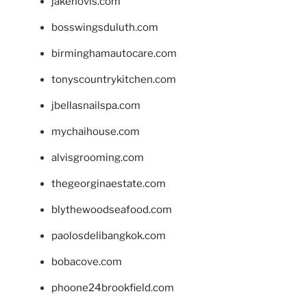
jakehovis.com
bosswingsduluth.com
birminghamautocare.com
tonyscountrykitchen.com
jbellasnailspa.com
mychaihouse.com
alvisgrooming.com
thegeorginaestate.com
blythewoodseafood.com
paolosdelibangkok.com
bobacove.com
phoone24brookfield.com