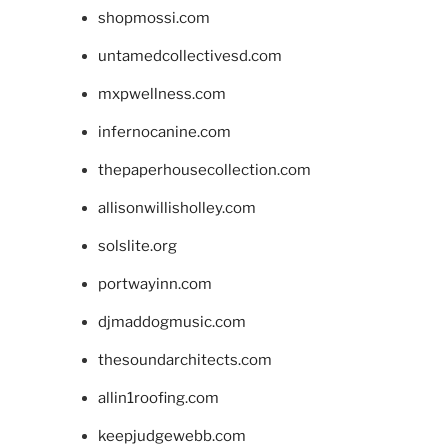
shopmossi.com
untamedcollectivesd.com
mxpwellness.com
infernocanine.com
thepaperhousecollection.com
allisonwillisholley.com
solslite.org
portwayinn.com
djmaddogmusic.com
thesoundarchitects.com
allin1roofing.com
keepjudgewebb.com