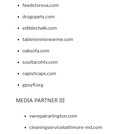
feedstoreva.com
drogopets.com
ediblechalk.com
tabletennisnearme.com
oaksofa.com
soultacohtx.com
capishcaps.com
gpsyfl.org
MEDIA PARTNER III
vwrepairarlington.com
cleaningservicebaltimore-md.com