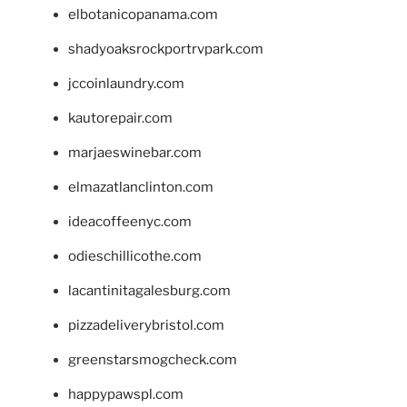
elbotanicopanama.com
shadyoaksrockportrvpark.com
jccoinlaundry.com
kautorepair.com
marjaeswinebar.com
elmazatlanclinton.com
ideacoffeenyc.com
odieschillicothe.com
lacantinitagalesburg.com
pizzadeliverybristol.com
greenstarsmogcheck.com
happypawspl.com