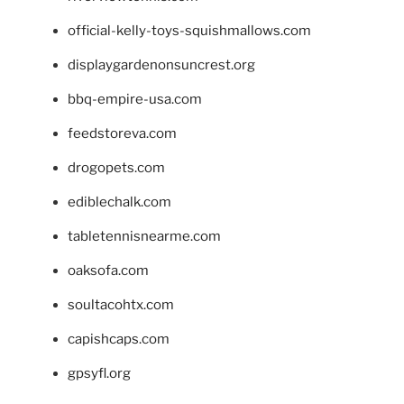
official-kelly-toys-squishmallows.com
displaygardenonsuncrest.org
bbq-empire-usa.com
feedstoreva.com
drogopets.com
ediblechalk.com
tabletennisnearme.com
oaksofa.com
soultacohtx.com
capishcaps.com
gpsyfl.org