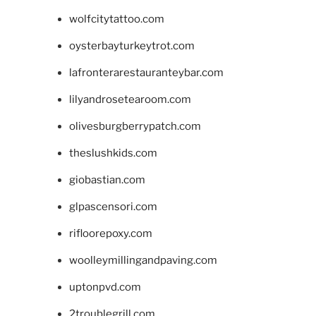
wolfcitytattoo.com
oysterbayturkeytrot.com
lafronterarestauranteybar.com
lilyandrosetearoom.com
olivesburgberrypatch.com
theslushkids.com
giobastian.com
glpascensori.com
rifloorepoxy.com
woolleymillingandpaving.com
uptonpvd.com
2troublegrill.com