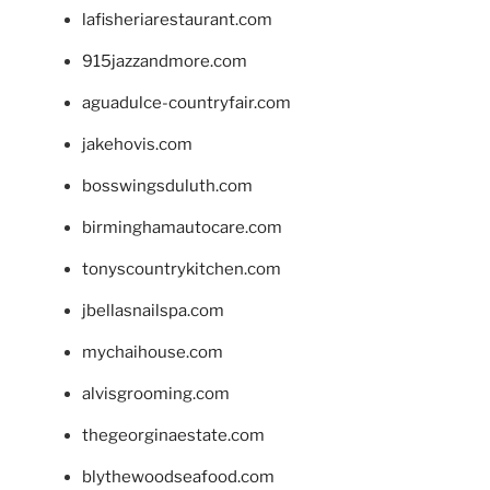
lafisheriarestaurant.com
915jazzandmore.com
aguadulce-countryfair.com
jakehovis.com
bosswingsduluth.com
birminghamautocare.com
tonyscountrykitchen.com
jbellasnailspa.com
mychaihouse.com
alvisgrooming.com
thegeorginaestate.com
blythewoodseafood.com