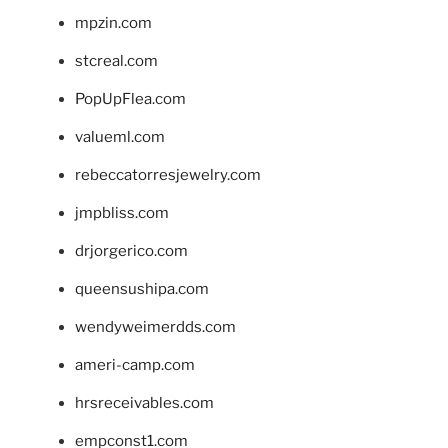
mpzin.com
stcreal.com
PopUpFlea.com
valueml.com
rebeccatorresjewelry.com
jmpbliss.com
drjorgerico.com
queensushipa.com
wendyweimerdds.com
ameri-camp.com
hrsreceivables.com
empconst1.com