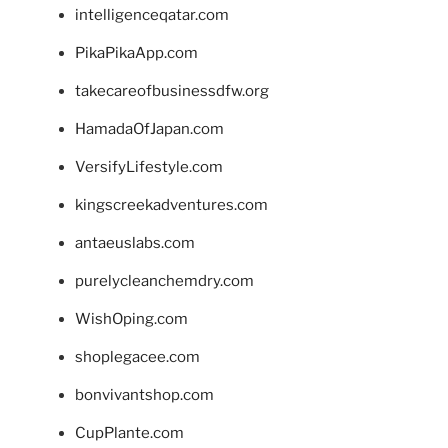
intelligenceqatar.com
PikaPikaApp.com
takecareofbusinessdfw.org
HamadaOfJapan.com
VersifyLifestyle.com
kingscreekadventures.com
antaeuslabs.com
purelycleanchemdry.com
WishOping.com
shoplegacee.com
bonvivantshop.com
CupPlante.com