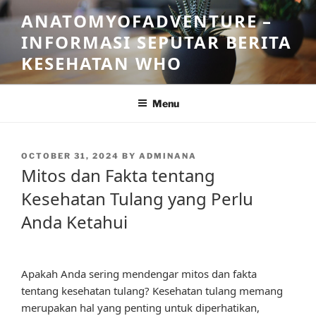
Skip
ANATOMYOFADVENTURE –
to
INFORMASI SEPUTAR BERITA
content
KESEHATAN WHO
Menu
POSTED
OCTOBER 31, 2024
BY
ADMINANA
ON
Mitos dan Fakta tentang
Kesehatan Tulang yang Perlu
Anda Ketahui
Apakah Anda sering mendengar mitos dan fakta
tentang kesehatan tulang? Kesehatan tulang memang
merupakan hal yang penting untuk diperhatikan,