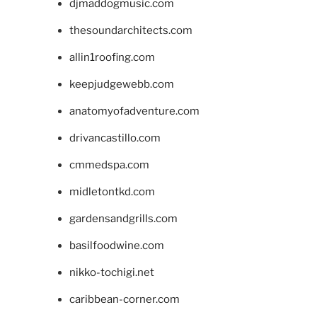
djmaddogmusic.com
thesoundarchitects.com
allin1roofing.com
keepjudgewebb.com
anatomyofadventure.com
drivancastillo.com
cmmedspa.com
midletontkd.com
gardensandgrills.com
basilfoodwine.com
nikko-tochigi.net
caribbean-corner.com