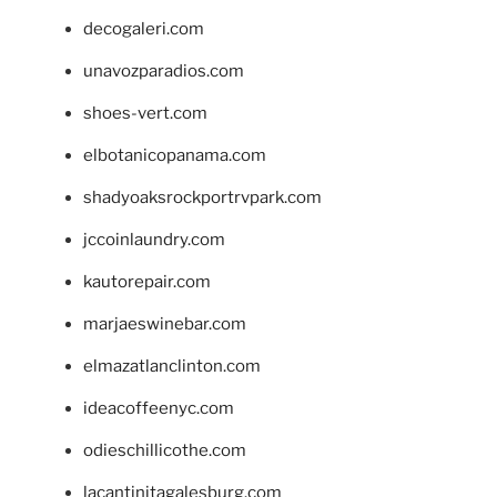
decogaleri.com
unavozparadios.com
shoes-vert.com
elbotanicopanama.com
shadyoaksrockportrvpark.com
jccoinlaundry.com
kautorepair.com
marjaeswinebar.com
elmazatlanclinton.com
ideacoffeenyc.com
odieschillicothe.com
lacantinitagalesburg.com