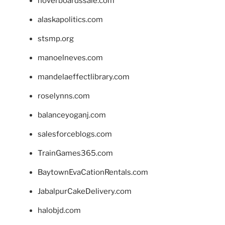
hoverboardssale.com
alaskapolitics.com
stsmp.org
manoelneves.com
mandelaeffectlibrary.com
roselynns.com
balanceyoganj.com
salesforceblogs.com
TrainGames365.com
BaytownEvaCationRentals.com
JabalpurCakeDelivery.com
halobjd.com