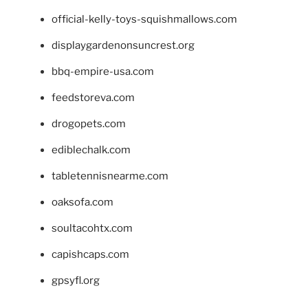
official-kelly-toys-squishmallows.com
displaygardenonsuncrest.org
bbq-empire-usa.com
feedstoreva.com
drogopets.com
ediblechalk.com
tabletennisnearme.com
oaksofa.com
soultacohtx.com
capishcaps.com
gpsyfl.org