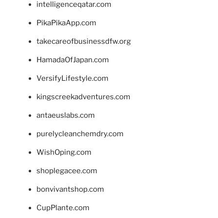
intelligenceqatar.com
PikaPikaApp.com
takecareofbusinessdfw.org
HamadaOfJapan.com
VersifyLifestyle.com
kingscreekadventures.com
antaeuslabs.com
purelycleanchemdry.com
WishOping.com
shoplegacee.com
bonvivantshop.com
CupPlante.com