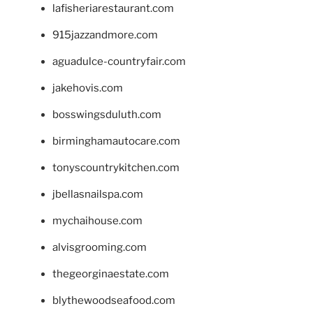
lafisheriarestaurant.com
915jazzandmore.com
aguadulce-countryfair.com
jakehovis.com
bosswingsduluth.com
birminghamautocare.com
tonyscountrykitchen.com
jbellasnailspa.com
mychaihouse.com
alvisgrooming.com
thegeorginaestate.com
blythewoodseafood.com