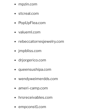
mpzin.com
stcreal.com
PopUpFlea.com
valueml.com
rebeccatorresjewelry.com
jmpbliss.com
drjorgerico.com
queensushipa.com
wendyweimerdds.com
ameri-camp.com
hrsreceivables.com
empconst1.com