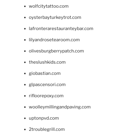
wolfcitytattoo.com
oysterbayturkeytrot.com
lafronterarestauranteybar.com
lilyandrosetearoom.com
olivesburgberrypatch.com
theslushkids.com
giobastian.com
glpascensori.com
rifloorepoxy.com
woolleymillingandpaving.com
uptonpvd.com
2troublegrill.com