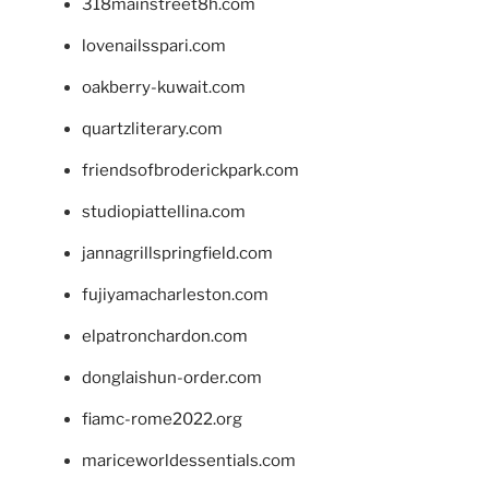
318mainstreet8h.com
lovenailsspari.com
oakberry-kuwait.com
quartzliterary.com
friendsofbroderickpark.com
studiopiattellina.com
jannagrillspringfield.com
fujiyamacharleston.com
elpatronchardon.com
donglaishun-order.com
fiamc-rome2022.org
mariceworldessentials.com