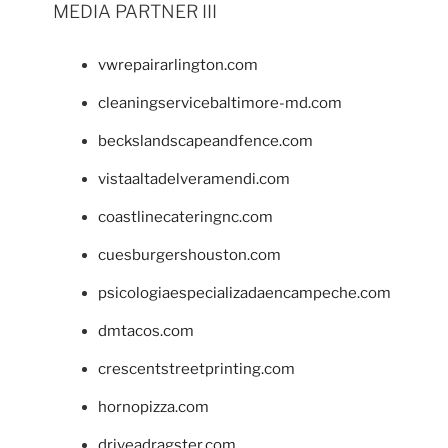
MEDIA PARTNER III
vwrepairarlington.com
cleaningservicebaltimore-md.com
beckslandscapeandfence.com
vistaaltadelveramendi.com
coastlinecateringnc.com
cuesburgershouston.com
psicologiaespecializadaencampeche.com
dmtacos.com
crescentstreetprinting.com
hornopizza.com
driveadragster.com